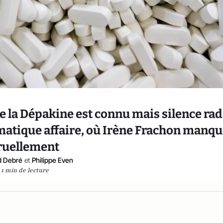
de la Dépakine est connu mais silence rad
matique affaire, où Irène Frachon manq
ruellement
d Debré
et
Philippe Even
1 min de lecture