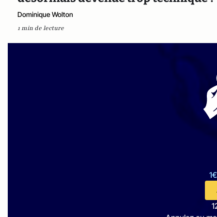
Dominique Wolton
1 min de lecture
1€
1