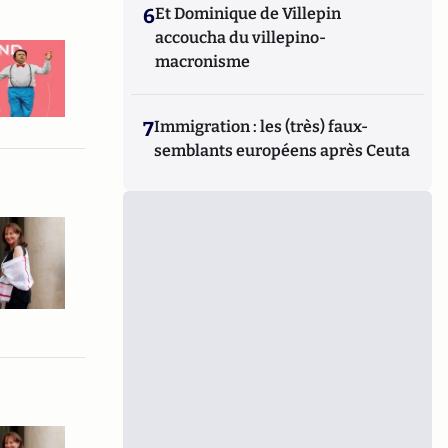
6
Et Dominique de Villepin
accoucha du villepino-
macronisme
7
Immigration : les (très) faux-
semblants européens après Ceuta