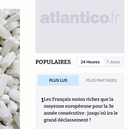
POPULAIRES
24 Heures
7 Jours
PLUS LUS
PLUS PARTAGES
1
Les Français moins riches que la
moyenne européenne pour la 3e
année consécutive : jusqu'où ira le
grand déclassement ?