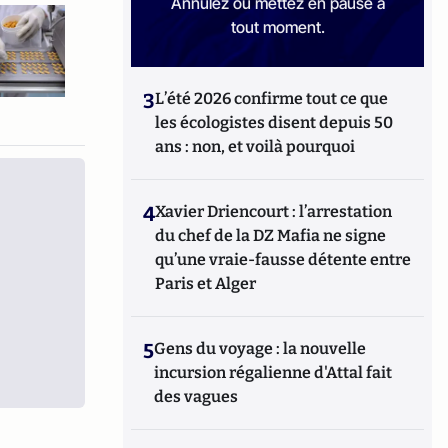
Annulez ou mettez en pause à
tout moment.
3
L’été 2026 confirme tout ce que
les écologistes disent depuis 50
ans : non, et voilà pourquoi
4
Xavier Driencourt : l’arrestation
du chef de la DZ Mafia ne signe
qu’une vraie-fausse détente entre
Paris et Alger
5
Gens du voyage : la nouvelle
incursion régalienne d'Attal fait
des vagues