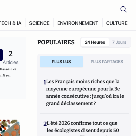
TECH & IA
SCIENCE
ENVIRONNEMENT
CULTURE
POPULAIRES
24 Heures
7 Jours
2
PLUS LUS
PLUS PARTAGES
Articles
Maladie et
 Il est
1
Les Français moins riches que la
moyenne européenne pour la 3e
année consécutive : jusqu'où ira le
grand déclassement ?
2
L’été 2026 confirme tout ce que
les écologistes disent depuis 50