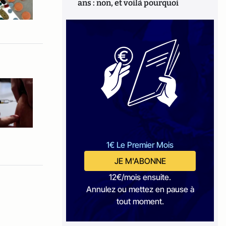
ans : non, et voilà pourquoi
1€ Le Premier Mois
JE M'ABONNE
12€/mois ensuite.
Annulez ou mettez en pause à
tout moment.