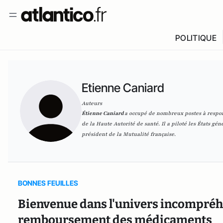
POLITIQUE
Etienne Caniard
Auteurs
Étienne Caniard
a occupé de nombreux postes à respon
de la Haute Autorité de santé. Il a piloté les États gén
président de la Mutualité française.
BONNES FEUILLES
Bienvenue dans l'univers incompréh
remboursement des médicaments