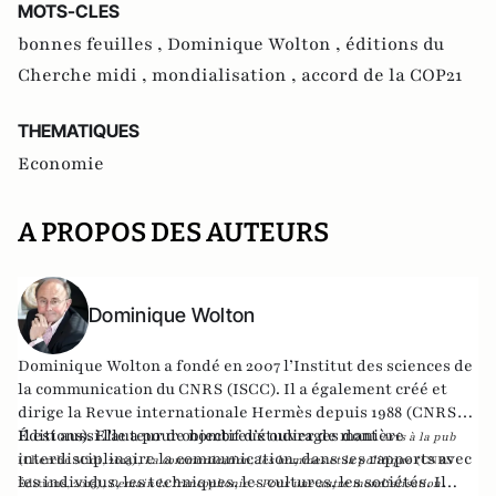
MOTS-CLES
bonnes feuilles ,
Dominique Wolton ,
éditions du
Cherche midi ,
mondialisation ,
accord de la COP21
THEMATIQUES
Economie
A PROPOS DES AUTEURS
Dominique Wolton
Dominique Wolton a fondé en 2007 l’Institut des sciences de
la communication du CNRS (ISCC). Il a également créé et
dirige la Revue internationale Hermès depuis 1988 (CNRS
Éditions). Elle a pour objectif d’étudier de manière
Il est aussi l'auteur de nombreux ouvrages dont
Avis à la pub
interdisciplinaire la communication, dans ses rapports avec
(Cherche Midi, 2015),
La communication, les hommes et la politique
(CNRS
les individus, les techniques, les cultures, les sociétés. Il
Éditions, 2015),
Demain la francophonie - Pour une autre mondialisation