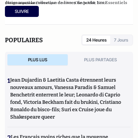
dirige aussi la collection de livres de poche Les Essentiels
Communiquer c'est vivre
(Cherche Midi, 2016).
(Flammarion, 2006).
Il vient de publier
d’Hermès et la collection d’ouvrages CNRS Communication
SUIVRE
(CNRS Éditions).
POPULAIRES
24 Heures
7 Jours
PLUS LUS
PLUS PARTAGES
1
Jean Dujardin & Laetitia Casta étrennent leurs
nouveaux amours, Vanessa Paradis & Samuel
Benchetrit enterrent le leur; Leonardo di Caprio
fond, Victoria Beckham fait du brukini, Cristiano
Ronaldo du bisco-fils; Suri ex Cruise joue du
Shakespeare queer
2
Les Français moins riches que la moyenne