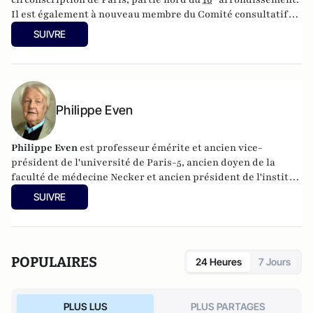
Il est également à nouveau membre du Comité consultatif
national d'éthique (CCNE) depuis mars 2008.
SUIVRE
Philippe Even
Philippe Even
est professeur émérite et ancien vice-
président de l'université de Paris-5, ancien doyen de la
faculté de médecine Necker et ancien président de l'institut
Necker.
SUIVRE
POPULAIRES
24 Heures
7 Jours
PLUS LUS
PLUS PARTAGES