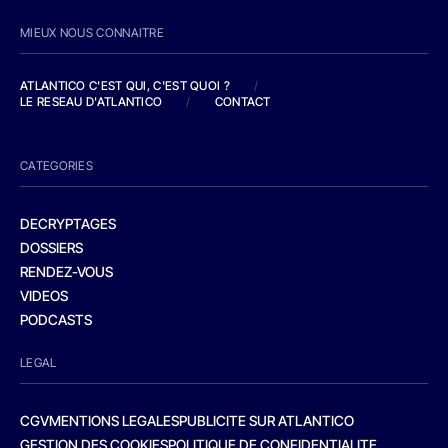
MIEUX NOUS CONNAITRE
ATLANTICO C'EST QUI, C'EST QUOI ?
/
LE RESEAU D'ATLANTICO
/
CONTACT
CATEGORIES
DECRYPTAGES
DOSSIERS
RENDEZ-VOUS
VIDEOS
PODCASTS
LEGAL
CGV
MENTIONS LEGALES
PUBLICITE SUR ATLANTICO
GESTION DES COOKIES
POLITIQUE DE CONFIDENTIALITE