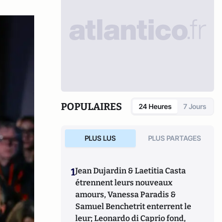
POPULAIRES
24 Heures
7 Jours
PLUS LUS
PLUS PARTAGES
1
Jean Dujardin & Laetitia Casta
étrennent leurs nouveaux
amours, Vanessa Paradis &
Samuel Benchetrit enterrent le
leur; Leonardo di Caprio fond,