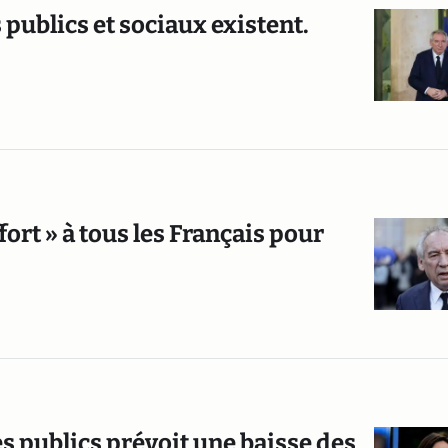
publics et sociaux existent.
ort » à tous les Français pour
s publics prévoit une baisse des