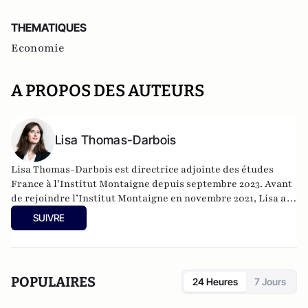
THEMATIQUES
Economie
A PROPOS DES AUTEURS
Lisa Thomas-Darbois
Lisa Thomas-Darbois est directrice adjointe des études
France à l’Institut Montaigne depuis septembre 2023. Avant
de rejoindre l’Institut Montaigne en novembre 2021, Lisa a
été analyste en fusion-acquisition dans un cabinet de
SUIVRE
conseil et d’audit. Elle a également été conseillère
technique au sein du cabinet du Ministre de l’Action et des
Comptes publics. À l’Institut Montaigne, Lisa pilote les
“opérations spéciales” visant à analyser et décrypter les
POPULAIRES
24 Heures
7 Jours
moments saillants de la vie démocratique et politique
française. Ses principaux thèmes de réflexion sont