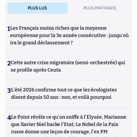
l’efficacité de l’État, les finances publiques et les enjeux
PLUS LUS
PLUS PARTAGES
économiques et sociaux des classes moyennes. Lisa est
diplômée de l’ESCP Business School et de Sciences Po Paris.
1
Les Français moins riches que la moyenne
européenne pour la 3e année consécutive : jusqu'où
ira le grand déclassement ?
2
Cette autre crise migratoire (semi-orchestrée) qui
se profile après Ceuta
3
L’été 2026 confirme tout ce que les écologistes
disent depuis 50 ans : non, et voilà pourquoi
4
Le Point révèle ce qu'on sniffe à l'Elysée, Marianne
que Xavier Niel hacke l'Etat; Le Nobel de la Paix
russe donne une leçon de courage, l'ex PM