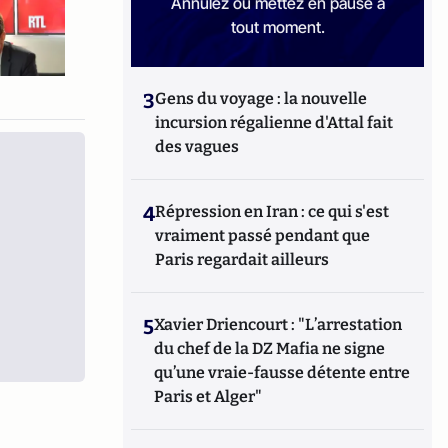
Annulez ou mettez en pause à
tout moment.
3
Gens du voyage : la nouvelle
incursion régalienne d'Attal fait
des vagues
4
Répression en Iran : ce qui s'est
vraiment passé pendant que
Paris regardait ailleurs
5
Xavier Driencourt : "L’arrestation
du chef de la DZ Mafia ne signe
qu’une vraie-fausse détente entre
Paris et Alger"