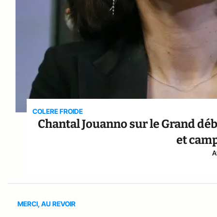
COLERE FROIDE
Chantal Jouanno sur le Grand déba
et camp
A
MERCI, AU REVOIR