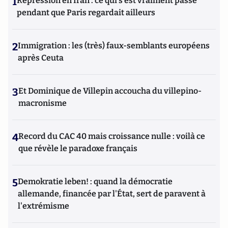
1
Répression en Iran : ce qui s'est vraiment passé
pendant que Paris regardait ailleurs
2
Immigration : les (très) faux-semblants européens
après Ceuta
3
Et Dominique de Villepin accoucha du villepino-
macronisme
4
Record du CAC 40 mais croissance nulle : voilà ce
que révèle le paradoxe français
5
Demokratie leben! : quand la démocratie
allemande, financée par l'État, sert de paravent à
l'extrémisme