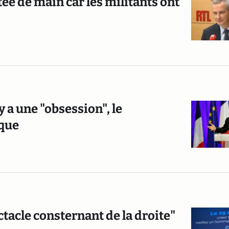
rtée de main car les militants ont
 a une "obsession", le
ique
tacle consternant de la droite"