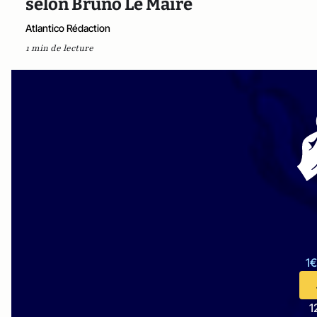
selon Bruno Le Maire
Atlantico Rédaction
1 min de lecture
1€
1