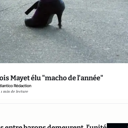
ois Mayet élu "macho de l'année"
tlantico Rédaction
1 min de lecture
ns entre barons demeurent, l’unité