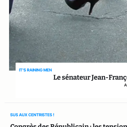
IT'S RAINING MEN
Le sénateur Jean-Franç
A
SUS AUX CENTRISTES !
Congrès des Républicain : les tensio