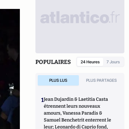
POPULAIRES
24 Heures
7 Jours
PLUS LUS
PLUS PARTAGES
1
Jean Dujardin & Laetitia Casta
étrennent leurs nouveaux
amours, Vanessa Paradis &
Samuel Benchetrit enterrent le
leur; Leonardo di Caprio fond,