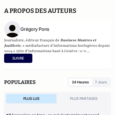
A PROPOS DES AUTEURS
Grégory Pons
Journaliste, éditeur français de
Business Montres et
Joaillerie
, « médiafacture d’informations horlogères depuis
2004 » (site d’informations basé à Genève : 0 %
publicité-100 % liberté), spécialiste du marketing horloger
SUIVRE
et de l’analyse des marchés de la montre.
POPULAIRES
24 Heures
7 Jours
PLUS LUS
PLUS PARTAGES