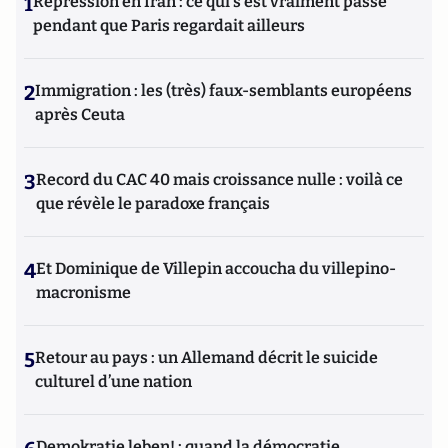
1
Répression en Iran : ce qui s'est vraiment passé
pendant que Paris regardait ailleurs
2
Immigration : les (très) faux-semblants européens
après Ceuta
3
Record du CAC 40 mais croissance nulle : voilà ce
que révèle le paradoxe français
4
Et Dominique de Villepin accoucha du villepino-
macronisme
5
Retour au pays : un Allemand décrit le suicide
culturel d’une nation
Demokratie leben! : quand la démocratie