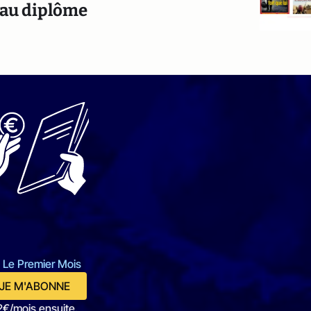
e au diplôme
 Le Premier Mois
JE M'ABONNE
2€/mois ensuite.