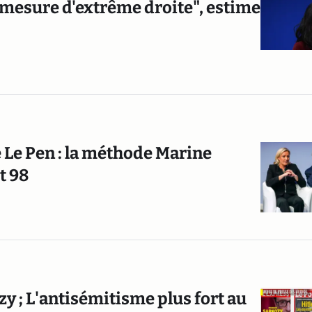
 mesure d'extrême droite", estime
 Le Pen : la méthode Marine
t 98
ozy ; L'antisémitisme plus fort au