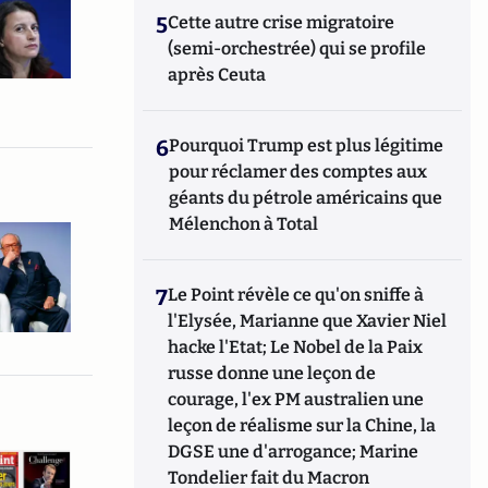
5
Cette autre crise migratoire
(semi-orchestrée) qui se profile
après Ceuta
6
Pourquoi Trump est plus légitime
pour réclamer des comptes aux
géants du pétrole américains que
Mélenchon à Total
7
Le Point révèle ce qu'on sniffe à
l'Elysée, Marianne que Xavier Niel
hacke l'Etat; Le Nobel de la Paix
russe donne une leçon de
courage, l'ex PM australien une
leçon de réalisme sur la Chine, la
DGSE une d'arrogance; Marine
Tondelier fait du Macron