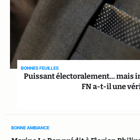
BONNES FEUILLES
Puissant électoralement... mais i
FN a-t-il une vé
BONNE AMBIANCE