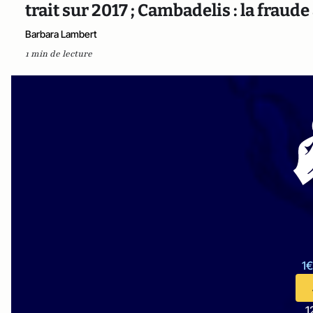
trait sur 2017 ; Cambadelis : la fraud
Barbara Lambert
1 min de lecture
1€
1