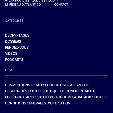
ATLANTICO C'EST QUI, C'EST QUOI ?
/
LE RESEAU D'ATLANTICO
/
CONTACT
CATEGORIES
DECRYPTAGES
DOSSIERS
RENDEZ-VOUS
VIDEOS
PODCASTS
LEGAL
CGV
MENTIONS LEGALES
PUBLICITE SUR ATLANTICO
GESTION DES COOKIES
POLITIQUE DE CONFIDENTIALITE
POLITIQUE D’ACCESSIBILITE
POLITIQUE RELATIVE AUX COOKIES
CONDITIONS GENERALES D’UTILISATION