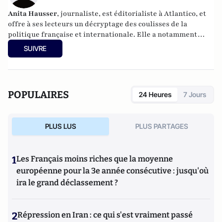
Anita Hausser
, journaliste, est éditorialiste à Atlantico, et
offre à ses lecteurs un décryptage des coulisses de la
politique française et internationale. Elle a notamment
publié
Sarkozy, itinéraire d'une ambition
(Editions
SUIVRE
l'Archipel, 2003). Elle a également réalisé les documentaires
Femme députée, un homme comme les autres ?
(2014) et
Bruno Le Maire, l'Affranchi
(2015).
POPULAIRES
24 Heures
7 Jours
PLUS LUS
PLUS PARTAGES
1
Les Français moins riches que la moyenne
européenne pour la 3e année consécutive : jusqu'où
ira le grand déclassement ?
2
Répression en Iran : ce qui s'est vraiment passé