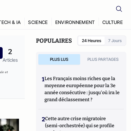
TECH & IA
SCIENCE
ENVIRONNEMENT
CULTURE
POPULAIRES
24 Heures
7 Jours
2
PLUS LUS
PLUS PARTAGES
Articles
ale et
1
Les Français moins riches que la
moyenne européenne pour la 3e
année consécutive : jusqu'où ira le
grand déclassement ?
2
Cette autre crise migratoire
(semi-orchestrée) qui se profile