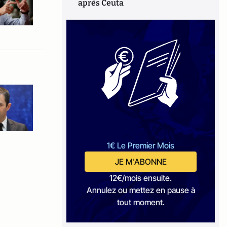
après Ceuta
1€ Le Premier Mois
JE M'ABONNE
12€/mois ensuite.
Annulez ou mettez en pause à
tout moment.