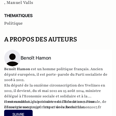
,
Manuel Valls
THEMATIQUES
Politique
A PROPOS DES AUTEURS
Benoît Hamon
Benoît Hamon
est un homme politique français. Ancien
député européen, il est porte-parole du Parti socialiste de
2008 à 2012.
Elu député de la onzième circonscription des Yvelines en
2012, il devient, du 16 mai 2012 au 25 août 2014, ministre
délégué à l'Economie sociale et solidaire et à la
consommation, puis ministre de l'Education nationale, de
Il est candidat à la primaire socialiste de 2017. Pour
l'Enseignement supérieur et de la Recherche.
découvrir son projet :
https://www.benoithamon2017.fr
SUIVRE