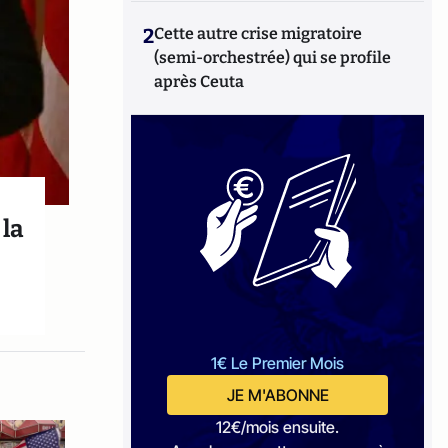
2
Cette autre crise migratoire
(semi-orchestrée) qui se profile
après Ceuta
 la
1€ Le Premier Mois
JE M'ABONNE
12€/mois ensuite.