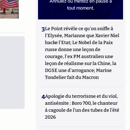
Annulez ou mettez en pause à
tout moment.
3
Le Point révèle ce qu'on sniffe à
l'Elysée, Marianne que Xavier Niel
hacke l'Etat; Le Nobel de la Paix
russe donne une leçon de
courage, l'ex PM australien une
leçon de réalisme sur la Chine, la
DGSE une d'arrogance; Marine
Tondelier fait du Macron
4
Apologie du terrorisme et du viol,
antisémite : Boro 700, le chanteur
à cagoule de l’un des tubes de l’été
2026