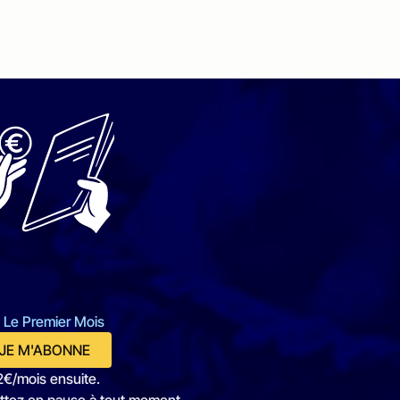
 Le Premier Mois
JE M'ABONNE
2€/mois ensuite.
ttez en pause à tout moment.