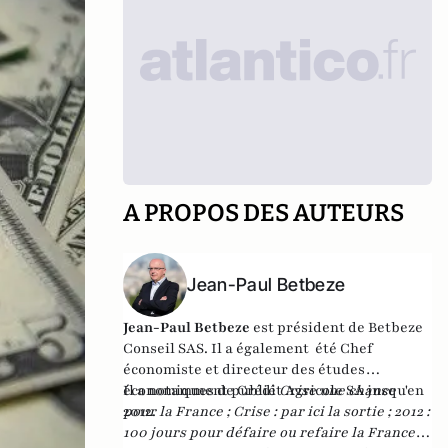
A PROPOS DES AUTEURS
Jean-Paul Betbeze
Jean-Paul Betbeze
est président de Betbeze
Conseil SAS. Il a également été Chef
économiste et directeur des études
économiques de Crédit Agricole SA jusqu'en
Il a notamment publié
Crise une chance
2012.
pour la France
;
Crise : par ici la sortie
;
2012 :
100 jours pour défaire ou refaire la France
,