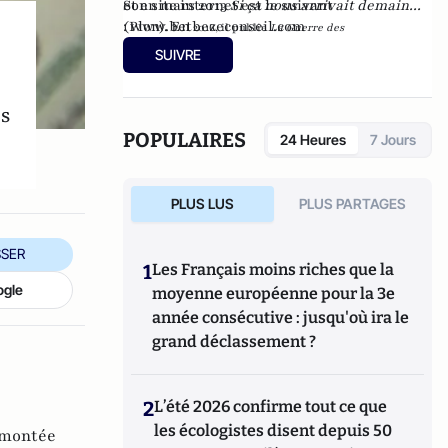
et en mars 2013
Son site internet est le suivant
Si ça nous arrivait demain...
(Plon). En
:
www.betbezeconseil.com
2016, il publie
La Guerre des
et en 2017 "La
Mondialisations
, aux éditions
Economica
SUIVRE
France, ce malade imaginaire" chez le même
éditeur.
es
POPULAIRES
24 Heures
7 Jours
PLUS LUS
PLUS PARTAGES
SER
1
Les Français moins riches que la
ogle
moyenne européenne pour la 3e
année consécutive : jusqu'où ira le
grand déclassement ?
2
L’été 2026 confirme tout ce que
les écologistes disent depuis 50
montée