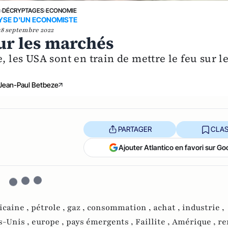
E
›
DÉCRYPTAGES
›
ECONOMIE
YSE D'UN ECONOMISTE
18 septembre 2022
ur les marchés
, les USA sont en train de mettre le feu sur l
Jean-Paul Betbeze
PARTAGER
CLAS
Ajouter Atlantico en favori sur Go
icaine ,
pétrole ,
gaz ,
consommation ,
achat ,
industrie ,
s-Unis ,
europe ,
pays émergents ,
Faillite ,
Amérique ,
re