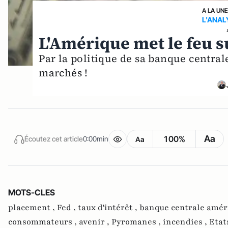
A LA UN
L'ANAL
L'Amérique met le feu s
Par la politique de sa banque centrale
marchés !
Aa
100%
Écoutez cet article
0:00min
Aa
MOTS-CLES
placement ,
Fed ,
taux d'intérêt ,
banque centrale amér
consommateurs ,
avenir ,
Pyromanes ,
incendies ,
Etat