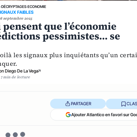
E
›
DÉCRYPTAGES
›
ECONOMIE
IGNAUX FAIBLES
16 septembre 2025
i pensent que l’économie
édictions pessimistes… se
voilà les signaux plus inquiétants qu’un certa
nquer.
on Diego De La Vega
7 min de lecture
PARTAGER
CLAS
Ajouter Atlantico en favori sur Go