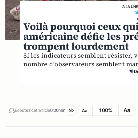
A LA UN
S
Voilà pourquoi ceux qu
américaine défie les pr
trompent lourdement
Si les indicateurs semblent résister, 
nombre d’observateurs semblent ma
D
Aa
100%
Écoutez cet article
0:00min
Aa