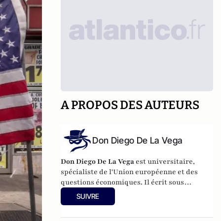
A PROPOS DES AUTEURS
Don Diego De La Vega
Don Diego De La Vega
est universitaire,
spécialiste de l'Union européenne et des
questions économiques. Il écrit sous
pseudonyme car il ne peut engager
SUIVRE
l’institution pour laquelle il travaille.