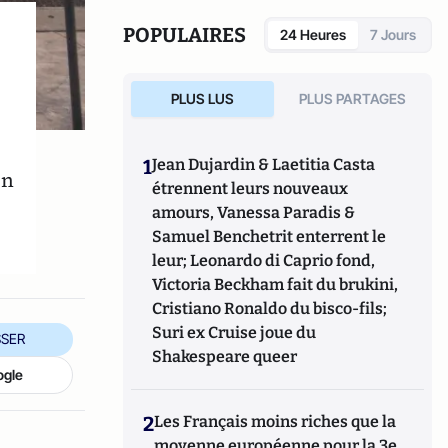
POPULAIRES
24 Heures
7 Jours
PLUS LUS
PLUS PARTAGES
1
Jean Dujardin & Laetitia Casta
in
étrennent leurs nouveaux
amours, Vanessa Paradis &
Samuel Benchetrit enterrent le
leur; Leonardo di Caprio fond,
Victoria Beckham fait du brukini,
Cristiano Ronaldo du bisco-fils;
Suri ex Cruise joue du
SER
Shakespeare queer
ogle
2
Les Français moins riches que la
moyenne européenne pour la 3e