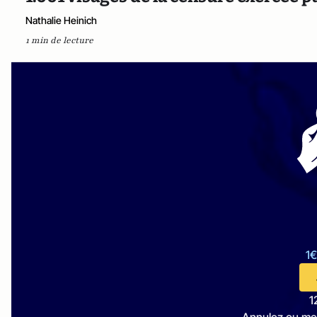
Nathalie Heinich
1 min de lecture
1€
1