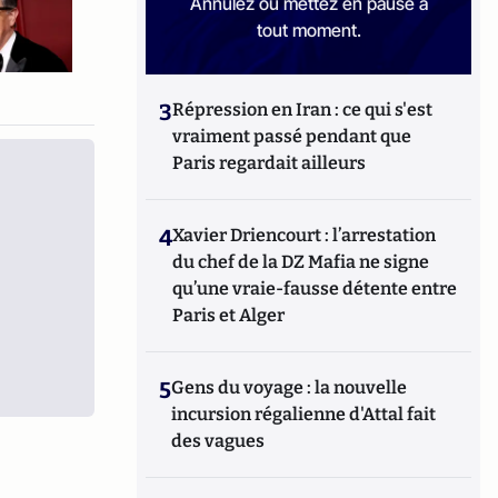
Annulez ou mettez en pause à
tout moment.
3
Répression en Iran : ce qui s'est
vraiment passé pendant que
Paris regardait ailleurs
4
Xavier Driencourt : l’arrestation
du chef de la DZ Mafia ne signe
qu’une vraie-fausse détente entre
Paris et Alger
5
Gens du voyage : la nouvelle
incursion régalienne d'Attal fait
des vagues