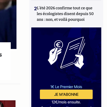
2
L’été 2026 confirme tout ce que
les écologistes disent depuis 50
ans : non, et voilà pourquoi
s
1€ Le Premier Mois
JE M'ABONNE
12€/mois ensuite.