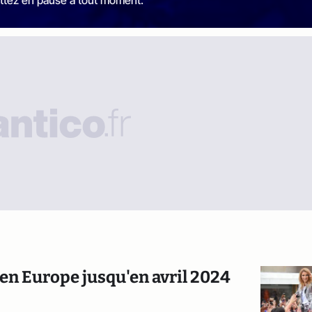
ttez en pause à tout moment.
 en Europe jusqu'en avril 2024