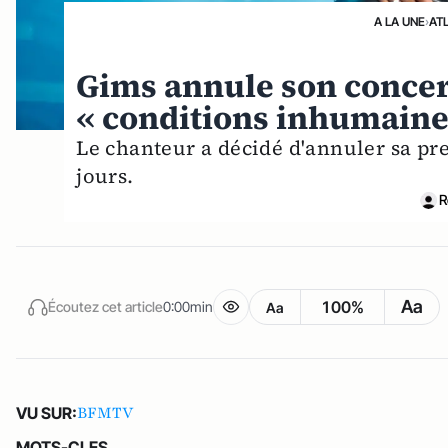
A LA UNE
›
AT
Gims annule son concer
« conditions inhumaine
Le chanteur a décidé d'annuler sa pr
jours.
R
Aa
100%
Écoutez cet article
0:00min
Aa
BFMTV
VU SUR:
MOTS-CLES