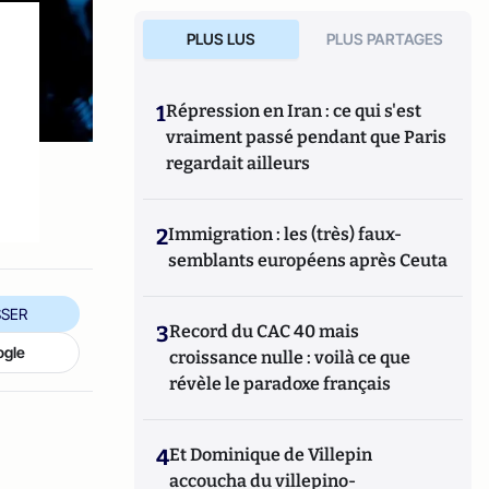
PLUS LUS
PLUS PARTAGES
1
Répression en Iran : ce qui s'est
vraiment passé pendant que Paris
regardait ailleurs
2
Immigration : les (très) faux-
semblants européens après Ceuta
SER
3
Record du CAC 40 mais
ogle
croissance nulle : voilà ce que
révèle le paradoxe français
4
Et Dominique de Villepin
accoucha du villepino-