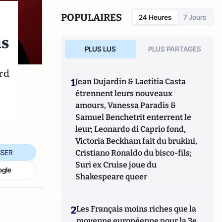
POPULAIRES
24 Heures
7 Jours
us
PLUS LUS
PLUS PARTAGES
rd
1
Jean Dujardin & Laetitia Casta
étrennent leurs nouveaux
amours, Vanessa Paradis &
Samuel Benchetrit enterrent le
leur; Leonardo di Caprio fond,
Victoria Beckham fait du brukini,
SER
Cristiano Ronaldo du bisco-fils;
Suri ex Cruise joue du
ogle
Shakespeare queer
2
Les Français moins riches que la
moyenne européenne pour la 3e