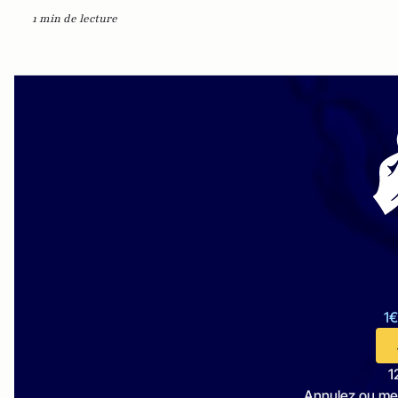
1 min de lecture
1€
1
Annulez ou me