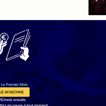
 Le Premier Mois
JE M'ABONNE
2€/mois ensuite.
ttez en pause à tout moment.