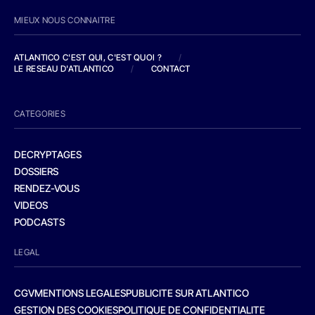
MIEUX NOUS CONNAITRE
ATLANTICO C'EST QUI, C'EST QUOI ?
/
LE RESEAU D'ATLANTICO
/
CONTACT
CATEGORIES
DECRYPTAGES
DOSSIERS
RENDEZ-VOUS
VIDEOS
PODCASTS
LEGAL
CGV
MENTIONS LEGALES
PUBLICITE SUR ATLANTICO
GESTION DES COOKIES
POLITIQUE DE CONFIDENTIALITE