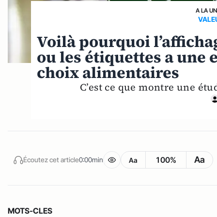
A LA U
VALE
Voilà pourquoi l’afficha
ou les étiquettes a une e
choix alimentaires
C’est ce que montre une étud
Aa
100%
Écoutez cet article
0:00min
Aa
MOTS-CLES