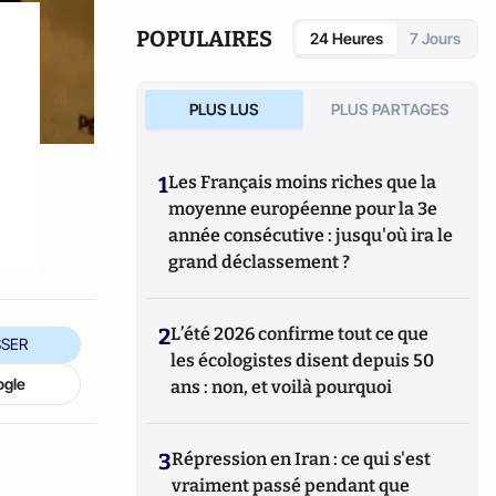
indices d'information influencent le bien-
être, la santé et le comportement des
POPULAIRES
24 Heures
7 Jours
consommateurs.
s
PLUS LUS
PLUS PARTAGES
1
Les Français moins riches que la
moyenne européenne pour la 3e
année consécutive : jusqu'où ira le
grand déclassement ?
2
L’été 2026 confirme tout ce que
SER
les écologistes disent depuis 50
ogle
ans : non, et voilà pourquoi
3
Répression en Iran : ce qui s'est
vraiment passé pendant que