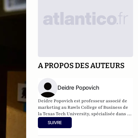
A PROPOS DES AUTEURS
Deidre Popovich
Deidre Popovich est professeur associé de
marketing au Rawls College of Business de
la Texas Tech University, spécialisée dans la
psychologie du consommateur et la prise de
SUIVRE
décision. Ses recherches portent sur la
manière dont les contextes de décision et les