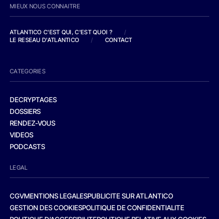
MIEUX NOUS CONNAITRE
ATLANTICO C'EST QUI, C'EST QUOI ?
/
LE RESEAU D'ATLANTICO
/
CONTACT
CATEGORIES
DECRYPTAGES
DOSSIERS
RENDEZ-VOUS
VIDEOS
PODCASTS
LEGAL
CGV
MENTIONS LEGALES
PUBLICITE SUR ATLANTICO
GESTION DES COOKIES
POLITIQUE DE CONFIDENTIALITE