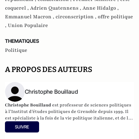
coquerel ,
Adrien Quatennens ,
Anne Hidalgo ,
Emmanuel Macron ,
circonscription ,
offre politique
,
Union Populaire
THEMATIQUES
Politique
A PROPOS DES AUTEURS
Christophe Bouillaud
Christophe Bouillaud
est professeur de sciences politiques
à l’Institut d’études politiques de Grenoble depuis 1999. Il
est spécialiste à la fois de la vie politique italienne, et de la
vie politique européenne, en particulier sous l’angle des
SUIVRE
partis.