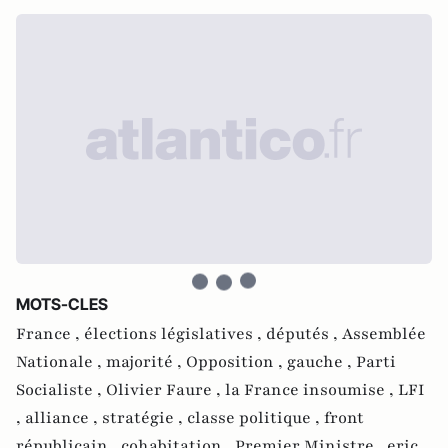
MOTS-CLES
France ,
élections législatives ,
députés ,
Assemblée
Nationale ,
majorité ,
Opposition ,
gauche ,
Parti
Socialiste ,
Olivier Faure ,
la France insoumise ,
LFI
,
alliance ,
stratégie ,
classe politique ,
front
républicain ,
cohabitation ,
Premier Ministre ,
eric