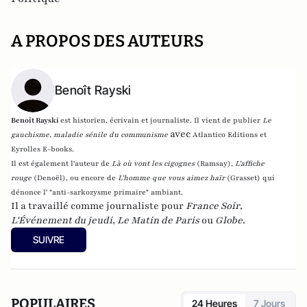
A PROPOS DES AUTEURS
Benoît Rayski
Benoît Rayski
est historien, écrivain et journaliste. Il vient de publier
Le
avec
gauchisme, maladie sénile du communisme
Atlantico Editions et
Eyrolles E-books.
Il est également l'auteur de
Là où vont les cigognes
(Ramsay),
L'affiche
rouge
(Denoël), ou encore de
L'homme que vous aimez haïr
(Grasset)
qui
dénonce l' "anti-sarkozysme primaire" ambiant.
Il a travaillé comme journaliste pour
France Soir
,
L'Événement du jeudi
,
Le Matin de Paris
ou
Globe
.
SUIVRE
POPULAIRES
24 Heures
7 Jours