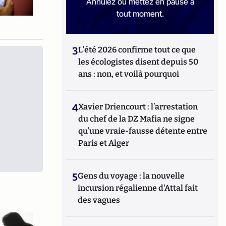
Annulez ou mettez en pause à
tout moment.
3
L’été 2026 confirme tout ce que
les écologistes disent depuis 50
ans : non, et voilà pourquoi
4
Xavier Driencourt : l’arrestation
du chef de la DZ Mafia ne signe
qu’une vraie-fausse détente entre
Paris et Alger
5
Gens du voyage : la nouvelle
incursion régalienne d'Attal fait
des vagues