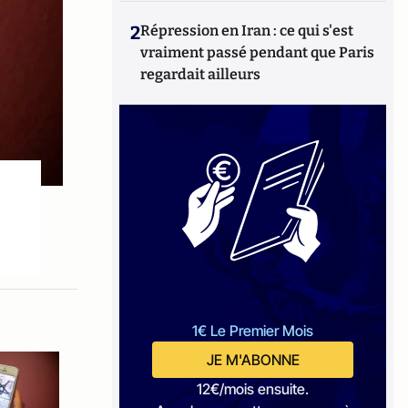
2
Répression en Iran : ce qui s'est
vraiment passé pendant que Paris
regardait ailleurs
1€ Le Premier Mois
JE M'ABONNE
12€/mois ensuite.