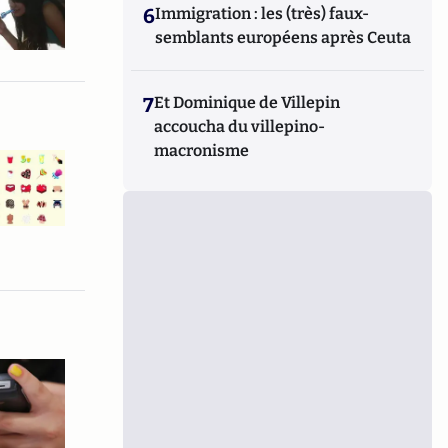
6
Immigration : les (très) faux-
semblants européens après Ceuta
7
Et Dominique de Villepin
accoucha du villepino-
macronisme