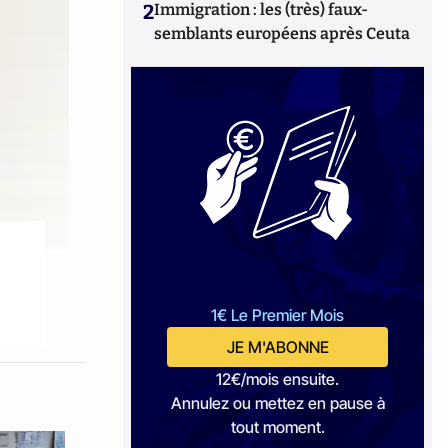
2
Immigration : les (très) faux-
semblants européens après Ceuta
1€ Le Premier Mois
JE M'ABONNE
12€/mois ensuite.
Annulez ou mettez en pause à
tout moment.