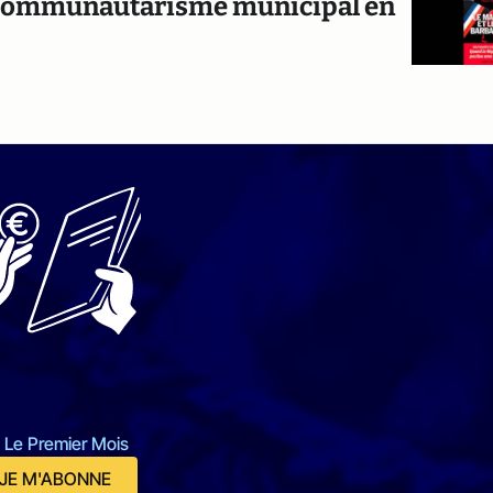
du communautarisme municipal en
 Le Premier Mois
JE M'ABONNE