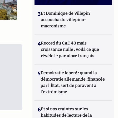
3
Et Dominique de Villepin
accoucha du villepino-
macronisme
4
Record du CAC 40 mais
croissance nulle : voilà ce que
révèle le paradoxe français
5
Demokratie leben! : quand la
démocratie allemande, financée
par l'État, sert de paravent à
l'extrémisme
6
Et si nos craintes sur les
habitudes de lecture de la