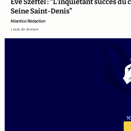
Eve Szeftel : “L’inquiétant succès 
Seine Saint-Denis”
Atlantico Rédaction
1 min de lecture
1€