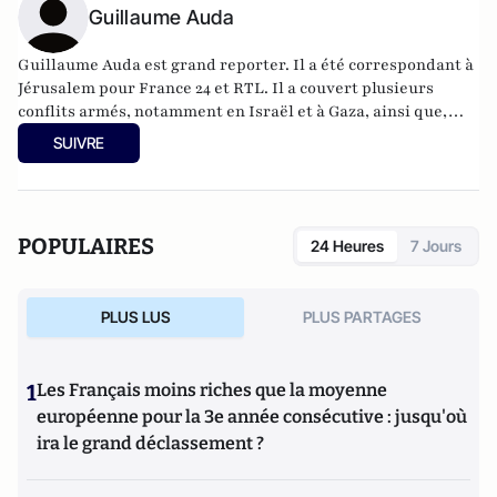
Guillaume Auda
Guillaume Auda est grand reporter. Il a été correspondant à
Jérusalem pour France 24 et RTL. Il a couvert plusieurs
conflits armés, notamment en Israël et à Gaza, ainsi que,
pour iTélé et Canal+, les Printemps arabes et leurs
SUIVRE
soubresauts. Il a également réalisé plusieurs documentaires
dont un, pour France 5, sur l’assassinat de Samuel Paty.
POPULAIRES
24 Heures
7 Jours
PLUS LUS
PLUS PARTAGES
1
Les Français moins riches que la moyenne
européenne pour la 3e année consécutive : jusqu'où
ira le grand déclassement ?