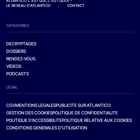
ATLANTICO C'EST QUI, C'EST QUOI ?
/
LE RESEAU D'ATLANTICO
/
CONTACT
CATEGORIES
DECRYPTAGES
DOSSIERS
RENDEZ-VOUS
VIDEOS
PODCASTS
LEGAL
CGV
MENTIONS LEGALES
PUBLICITE SUR ATLANTICO
GESTION DES COOKIES
POLITIQUE DE CONFIDENTIALITE
POLITIQUE D’ACCESSIBILITE
POLITIQUE RELATIVE AUX COOKIES
CONDITIONS GENERALES D’UTILISATION