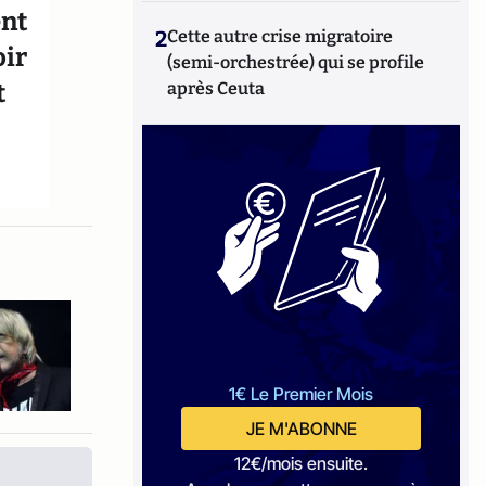
ent
2
Cette autre crise migratoire
oir
(semi-orchestrée) qui se profile
t
après Ceuta
1€ Le Premier Mois
JE M'ABONNE
12€/mois ensuite.