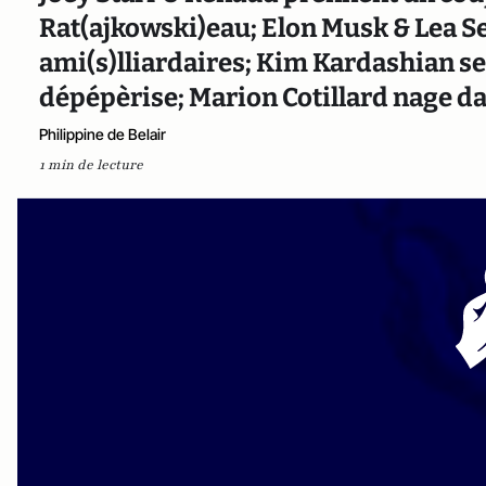
Rat(ajkowski)eau; Elon Musk & Lea Se
ami(s)lliardaires; Kim Kardashian se 
dépépèrise; Marion Cotillard nage da
Philippine de Belair
1 min de lecture