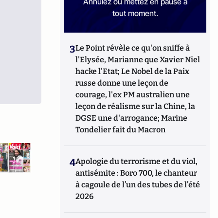
Annulez ou mettez en pause à
tout moment.
3
Le Point révèle ce qu'on sniffe à
l'Elysée, Marianne que Xavier Niel
hacke l'Etat; Le Nobel de la Paix
russe donne une leçon de
courage, l'ex PM australien une
leçon de réalisme sur la Chine, la
DGSE une d'arrogance; Marine
Tondelier fait du Macron
4
Apologie du terrorisme et du viol,
antisémite : Boro 700, le chanteur
à cagoule de l’un des tubes de l’été
2026