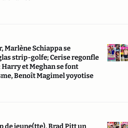
r, Marlène Schiappa se
las strip-golfe; Cerise regonfle
; Harry et Meghan se font
asme, Benoît Magimel yoyotise
 de jeune(tte), Brad Pitt un