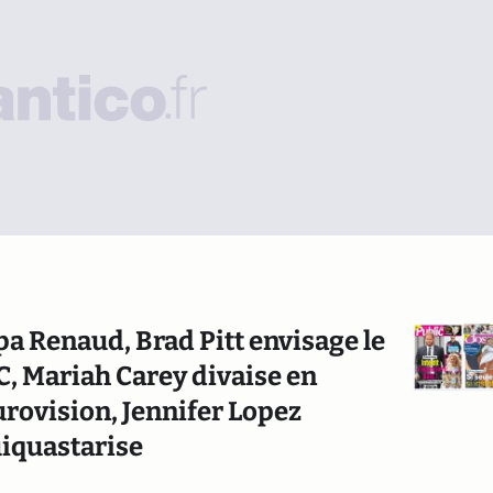
pa Renaud, Brad Pitt envisage le
DC, Mariah Carey divaise en
urovision, Jennifer Lopez
uiquastarise