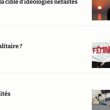
la cible d’idéologies néfastes
litaire ?
ités