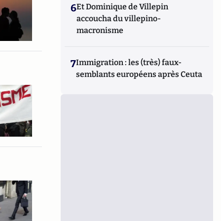
6
Et Dominique de Villepin
accoucha du villepino-
macronisme
7
Immigration : les (très) faux-
semblants européens après Ceuta