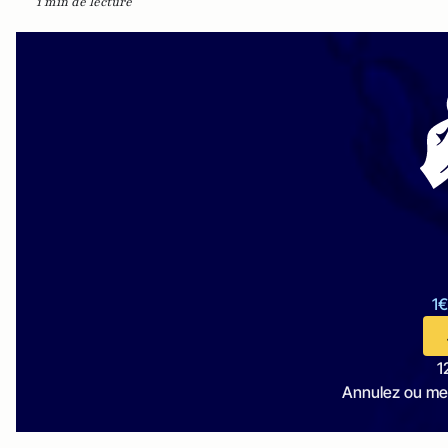
1 min de lecture
1€
1
Annulez ou me