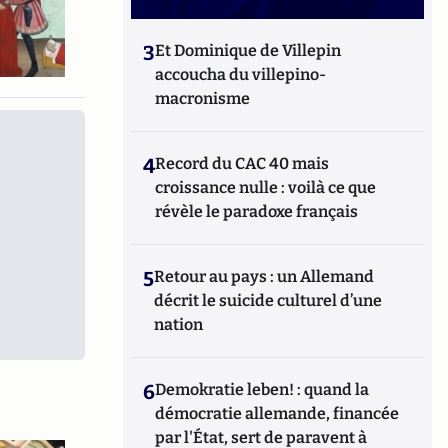
3
Et Dominique de Villepin
accoucha du villepino-
macronisme
4
Record du CAC 40 mais
croissance nulle : voilà ce que
révèle le paradoxe français
5
Retour au pays : un Allemand
décrit le suicide culturel d’une
nation
6
Demokratie leben! : quand la
démocratie allemande, financée
par l'État, sert de paravent à