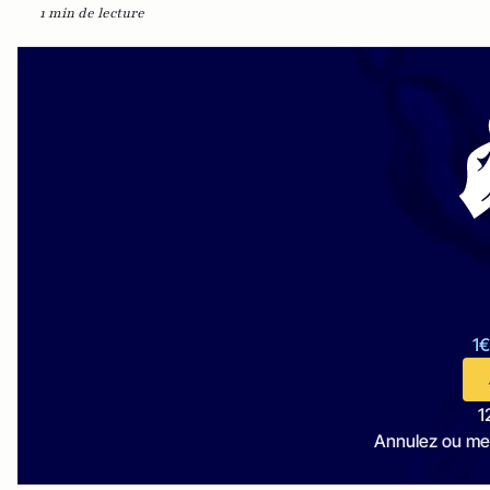
1 min de lecture
1€
1
Annulez ou me