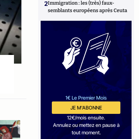
2
Immigration : les (très) faux-
semblants européens après Ceuta
1€ Le Premier Mois
JE M'ABONNE
12€/mois ensuite.
Annulez ou mettez en pause à
tout moment.