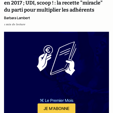
en 2017 ; UDI, scoop ! : la recette "miracle"
du parti pour multiplier les adhérents
Barbara Lambert
1 min de lecture
1€ Le Premier Mois
JE M'ABONNE