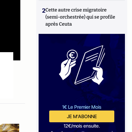
2
Cette autre crise migratoire
(semi-orchestrée) qui se profile
après Ceuta
1€ Le Premier Mois
JE M'ABONNE
12€/mois ensuite.