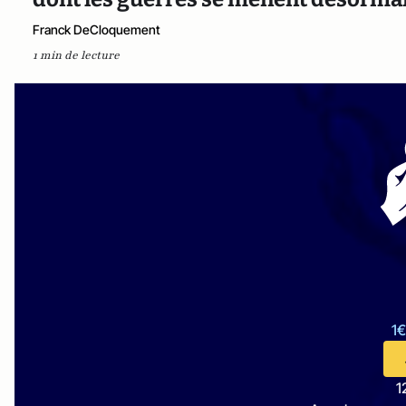
Franck DeCloquement
1 min de lecture
1€
1