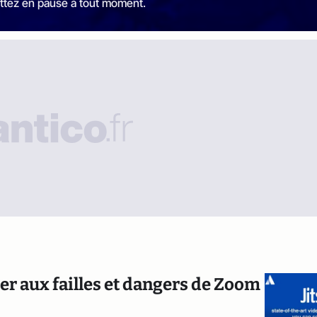
ttez en pause à tout moment.
per aux failles et dangers de Zoom