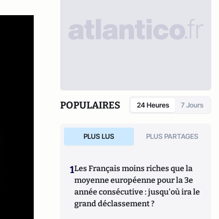
POPULAIRES
24 Heures
7 Jours
PLUS LUS
PLUS PARTAGES
1
Les Français moins riches que la
moyenne européenne pour la 3e
année consécutive : jusqu'où ira le
grand déclassement ?