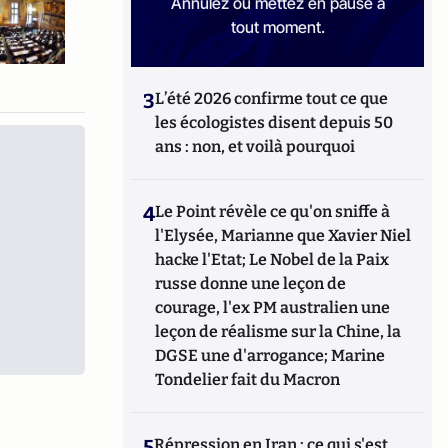
Annulez ou mettez en pause à
tout moment.
3
L’été 2026 confirme tout ce que
les écologistes disent depuis 50
ans : non, et voilà pourquoi
4
Le Point révèle ce qu'on sniffe à
l'Elysée, Marianne que Xavier Niel
hacke l'Etat; Le Nobel de la Paix
russe donne une leçon de
courage, l'ex PM australien une
leçon de réalisme sur la Chine, la
DGSE une d'arrogance; Marine
Tondelier fait du Macron
5
Répression en Iran : ce qui s'est