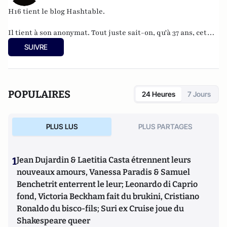
H16 tient le blog
Hashtable
.
Il tient à son anonymat. Tout juste sait-on, qu'à 37 ans, cet
informaticien à l'humour acerbe habite en Belgique et
SUIVRE
travaille pour
"une grosse boutique qui produit, gère et
manipule beaucoup, beaucoup de documents".
POPULAIRES
24 Heures
7 Jours
PLUS LUS
PLUS PARTAGES
1
Jean Dujardin & Laetitia Casta étrennent leurs
nouveaux amours, Vanessa Paradis & Samuel
Benchetrit enterrent le leur; Leonardo di Caprio
fond, Victoria Beckham fait du brukini, Cristiano
Ronaldo du bisco-fils; Suri ex Cruise joue du
Shakespeare queer