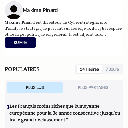
Maxime Pinard
Maxime Pinard
est directeur de
Cyberstrategia
, site
d'analyse stratégique portant sur les enjeux du cyberespace
et de la géopolitique en général. Il est adjoint aux
formations à l'IRIS, en charge de l'enseignement à distance
SUIVRE
et de la formation "Action humanitaire : enjeux stratégiques
et gestion de projet".
POPULAIRES
24 Heures
7 Jours
PLUS LUS
PLUS PARTAGES
1
Les Français moins riches que la moyenne
européenne pour la 3e année consécutive : jusqu'où
ira le grand déclassement ?