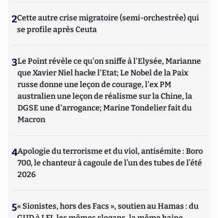
2
Cette autre crise migratoire (semi-orchestrée) qui
se profile après Ceuta
3
Le Point révèle ce qu'on sniffe à l'Elysée, Marianne
que Xavier Niel hacke l'Etat; Le Nobel de la Paix
russe donne une leçon de courage, l'ex PM
australien une leçon de réalisme sur la Chine, la
DGSE une d'arrogance; Marine Tondelier fait du
Macron
4
Apologie du terrorisme et du viol, antisémite : Boro
700, le chanteur à cagoule de l’un des tubes de l’été
2026
5
« Sionistes, hors des Facs », soutien au Hamas : du
GUD à LFI, les mêmes slogans, la même haine