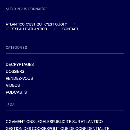
MIEUX NOUS CONNAITRE
ATLANTICO C'EST QUI, C'EST QUOI ?
/
LE RESEAU D'ATLANTICO
/
CONTACT
CATEGORIES
DECRYPTAGES
DOSSIERS
RENDEZ-VOUS
VIDEOS
PODCASTS
LEGAL
CGV
MENTIONS LEGALES
PUBLICITE SUR ATLANTICO
GESTION DES COOKIES
POLITIQUE DE CONFIDENTIALITE