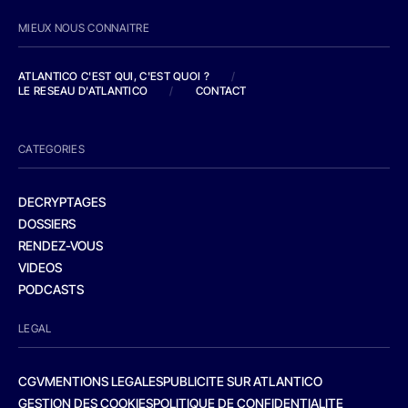
MIEUX NOUS CONNAITRE
ATLANTICO C'EST QUI, C'EST QUOI ?
/
LE RESEAU D'ATLANTICO
/
CONTACT
CATEGORIES
DECRYPTAGES
DOSSIERS
RENDEZ-VOUS
VIDEOS
PODCASTS
LEGAL
CGV
MENTIONS LEGALES
PUBLICITE SUR ATLANTICO
GESTION DES COOKIES
POLITIQUE DE CONFIDENTIALITE