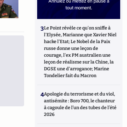
Annulez ou mettez en pause à
tout moment.
3
Le Point révèle ce qu'on sniffe à
l'Elysée, Marianne que Xavier Niel
hacke l'Etat; Le Nobel de la Paix
russe donne une leçon de
courage, l'ex PM australien une
leçon de réalisme sur la Chine, la
DGSE une d'arrogance; Marine
Tondelier fait du Macron
4
Apologie du terrorisme et du viol,
antisémite : Boro 700, le chanteur
à cagoule de l’un des tubes de l’été
2026