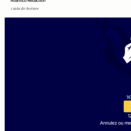
Atlantico Rédaction
1 min de lecture
1€
1
Annulez ou me