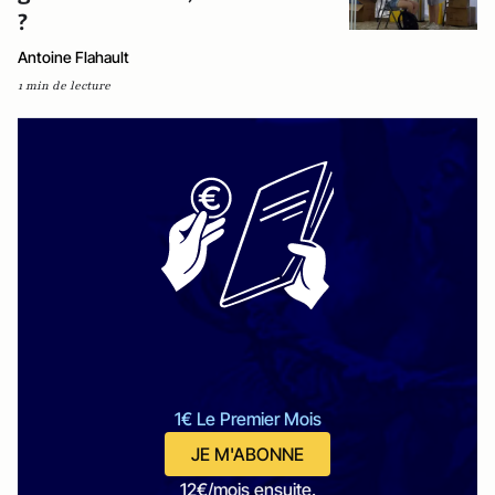
?
Antoine Flahault
1 min de lecture
1€ Le Premier Mois
JE M'ABONNE
12€/mois ensuite.