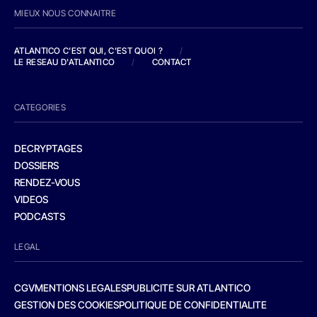
MIEUX NOUS CONNAITRE
ATLANTICO C'EST QUI, C'EST QUOI ?
/
LE RESEAU D'ATLANTICO
/
CONTACT
CATEGORIES
DECRYPTAGES
DOSSIERS
RENDEZ-VOUS
VIDEOS
PODCASTS
LEGAL
CGV
MENTIONS LEGALES
PUBLICITE SUR ATLANTICO
GESTION DES COOKIES
POLITIQUE DE CONFIDENTIALITE