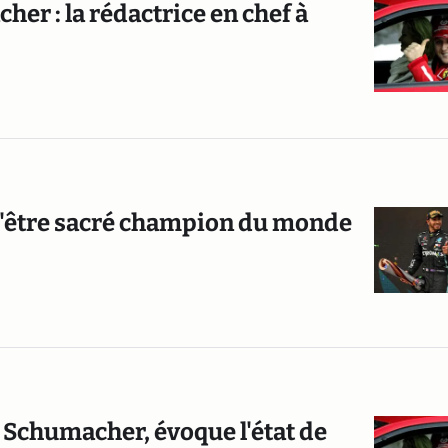
er : la rédactrice en chef à
t d'être sacré champion du monde
 Schumacher, évoque l'état de