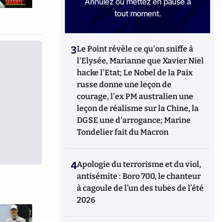
Annulez ou mettez en pause à
tout moment.
3
Le Point révèle ce qu'on sniffe à
l'Elysée, Marianne que Xavier Niel
hacke l'Etat; Le Nobel de la Paix
russe donne une leçon de
courage, l'ex PM australien une
leçon de réalisme sur la Chine, la
DGSE une d'arrogance; Marine
Tondelier fait du Macron
4
Apologie du terrorisme et du viol,
antisémite : Boro 700, le chanteur
à cagoule de l’un des tubes de l’été
2026