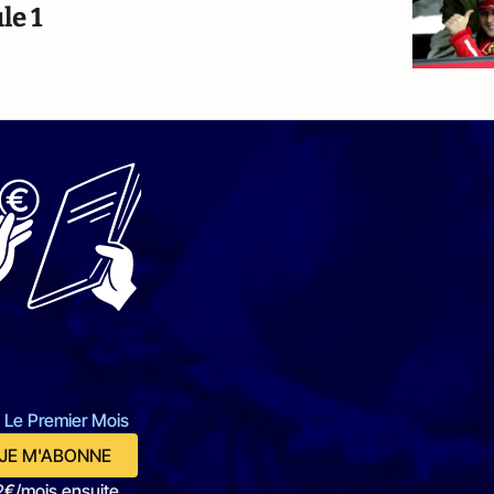
le 1
 Le Premier Mois
JE M'ABONNE
2€/mois ensuite.