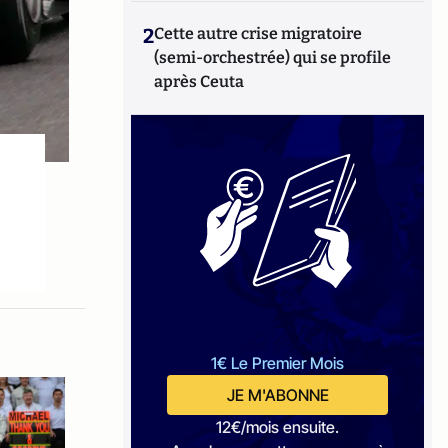
2
Cette autre crise migratoire
(semi-orchestrée) qui se profile
après Ceuta
1€ Le Premier Mois
JE M'ABONNE
12€/mois ensuite.