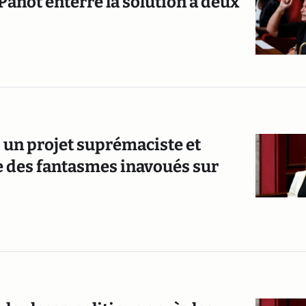
Panot enterre la solution à deux
e, un projet suprémaciste et
e des fantasmes inavoués sur