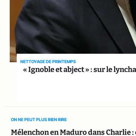
NETTOYAGE DE PRINTEMPS
« Ignoble et abject » : sur le ly
ON NE PEUT PLUS RIEN RIRE
Mélenchon en Maduro dans Charlie : c’e