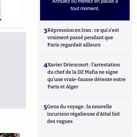
Annulez ou mettez en pause à
tout moment.
3
Répression en Iran : ce qui s'est
vraiment passé pendant que
Paris regardait ailleurs
4
Xavier Driencourt : l’arrestation
du chef de la DZ Mafia ne signe
qu’une vraie-fausse détente entre
Paris et Alger
5
Gens du voyage : la nouvelle
incursion régalienne d'Attal fait
des vagues