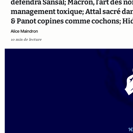
défendra Sansal; Macron, l’art des n
management toxique; Attal sacré da
& Panot copines comme cochons; Hida
Alice Maindron
10 min de lecture
1€