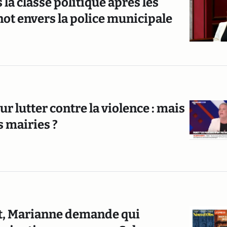
la classe politique après les
not envers la police municipale
 lutter contre la violence : mais
s mairies ?
t, Marianne demande qui