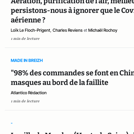
Aération, purification de l’air, meil
persistons-nous à ignorer que le Cov
aérienne ?
Loïk Le Floch-Prigent
,
Charles Reviens
et
Michaël Rochoy
1 min de lecture
MADE IN BREIZH
"98% des commandes se font en Chine
masques au bord de la faillite
Atlantico Rédaction
1 min de lecture
-