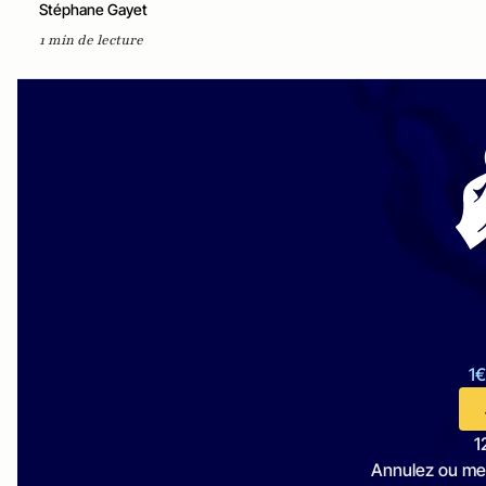
Stéphane Gayet
1 min de lecture
1€
1
Annulez ou me