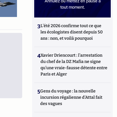
Annulez ou mettez en pause à
tout moment.
3
L’été 2026 confirme tout ce que
les écologistes disent depuis 50
ans : non, et voilà pourquoi
4
Xavier Driencourt : l’arrestation
du chef de la DZ Mafia ne signe
qu’une vraie-fausse détente entre
Paris et Alger
5
Gens du voyage : la nouvelle
incursion régalienne d'Attal fait
des vagues