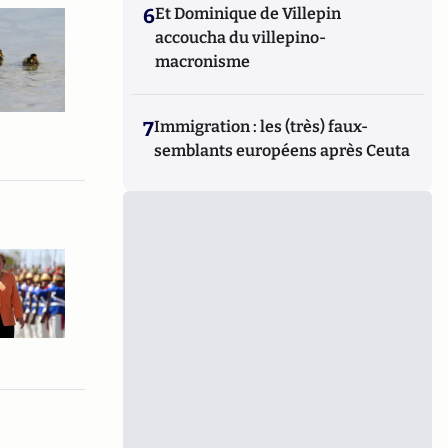
6
Et Dominique de Villepin
accoucha du villepino-
macronisme
7
Immigration : les (très) faux-
semblants européens après Ceuta