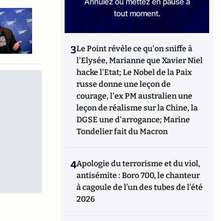
Annulez ou mettez en pause à
tout moment.
3
Le Point révèle ce qu'on sniffe à
l'Elysée, Marianne que Xavier Niel
hacke l'Etat; Le Nobel de la Paix
russe donne une leçon de
courage, l'ex PM australien une
leçon de réalisme sur la Chine, la
DGSE une d'arrogance; Marine
Tondelier fait du Macron
4
Apologie du terrorisme et du viol,
antisémite : Boro 700, le chanteur
à cagoule de l’un des tubes de l’été
2026