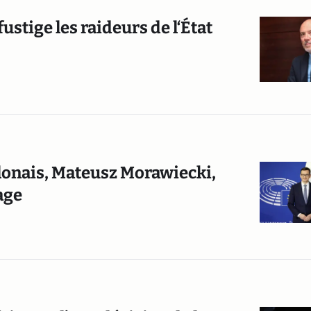
ustige les raideurs de l‘État
olonais, Mateusz Morawiecki,
age