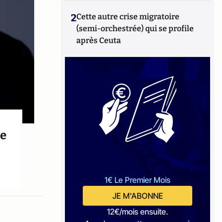
2
Cette autre crise migratoire
(semi-orchestrée) qui se profile
après Ceuta
re
1€ Le Premier Mois
JE M'ABONNE
12€/mois ensuite.