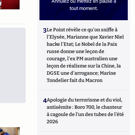
Annulez ou mettez en pause à
tout moment.
3
Le Point révèle ce qu'on sniffe à
l'Elysée, Marianne que Xavier Niel
hacke l'Etat; Le Nobel de la Paix
russe donne une leçon de
courage, l'ex PM australien une
leçon de réalisme sur la Chine, la
DGSE une d'arrogance; Marine
Tondelier fait du Macron
4
Apologie du terrorisme et du viol,
antisémite : Boro 700, le chanteur
à cagoule de l’un des tubes de l’été
2026