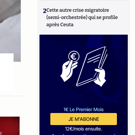
2
Cette autre crise migratoire
(semi-orchestrée) qui se profile
après Ceuta
1€ Le Premier Mois
JE M'ABONNE
12€/mois ensuite.